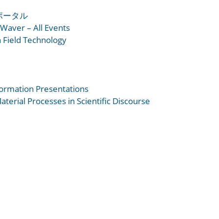
ポータル
Waver – All Events
n Field Technology
formation Presentations
terial Processes in Scientific Discourse