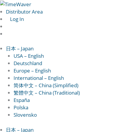
Skip
Vorname*
Enter
to
Password
Distributor Area
content
Log In
日本 – Japan
USA – English
Deutschland
Europe – English
International – English
简体中文 – China (Simplified)
繁體中文 – China (Traditional)
España
Polska
Slovensko
日本 – Japan