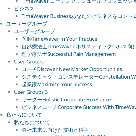
TimeWaver コーチングモジュール
プロフェッシ
ビジネス
TimeWaver Business
あなたのビジネスをコント
ユーザーグループ
ユーザーグループ
医師
TimeWaver In Your Practice
自然療法士
TimeWaver ホリスティックヘルス向
理学療法士
Successful Pain Management
User Groups
コーチ
Discover New Market Opportunities
システミック・コンステレーター
Constellation 
起業家
Maximize Your Success
User Groups 3
リーダー
Holistic Corporate Excellence
ビジネスコーチ
Corporate Success With TimeWa
私たちについて
私たちについて
会社
未来に向けた技術と科学