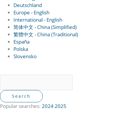
Deutschland
Europe - English
International - English
简体中文 - China (Simplified)
繁體中文 - China (Traditional)
España
Polska
Slovensko
Popular searches:
2024
2025
オンライントレーニング
TimeWaverユーザー向け