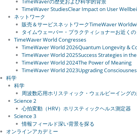
TimeWaverの歴史
および科学的背景
TimeWaver Studies
Clear Impact on User Wellbe
ネットワーク
販売＆サービスネットワーク
TimeWaver Worldw
タイムウェーバー・プラクティショナー
お近くの
TimeWaver World Congresses
TimeWaver World 2026
Quantum Longevity & C
TimeWaver World 2025
Success Strategies in the
TimeWaver World 2024
The Power of Meaning
TimeWaver World 2023
Upgrading Consciousnes
科学
科学
周波数応用
ホリスティック・ウェルビーイングの
Science 2
心拍変動（HRV）
ホリスティックヘルス測定器
Science 3
情報フィールド
深い背景を探る
オンラインアカデミー