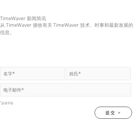
TimeWaver 新闻简讯
从 TimeWaver 接收有关 TimeWaver 技术、时事和最新发展的
信息。
*
必填字段