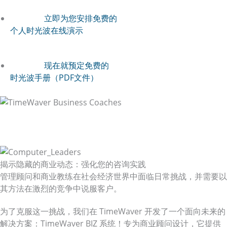
立即为您安排免费的
个人时光波在线演示
现在就预定免费的
时光波手册（PDF文件）
借助 TimeWaver
实现企业成功
适用于管理顾问和商业教练
揭示隐藏的商业动态：强化您的咨询实践
管理顾问和商业教练在社会经济世界中面临日常挑战，并需要以
其方法在激烈的竞争中说服客户。
为了克服这一挑战，我们在 TimeWaver 开发了一个面向未来的
解决方案：TimeWaver BIZ 系统！专为商业顾问设计，它提供