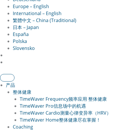
Europe – English
International – English
繁體中文 – China (Traditional)
日本 – Japan
España
Polska
Slovensko
产品
整体健康
TimeWaver Frequency
频率应用 整体健康
TimeWaver Pro
信息场中的机遇
TimeWaver Cardio
测量心律变异率（HRV）
TimeWaver Home
整体健康尽在掌握！
Coaching