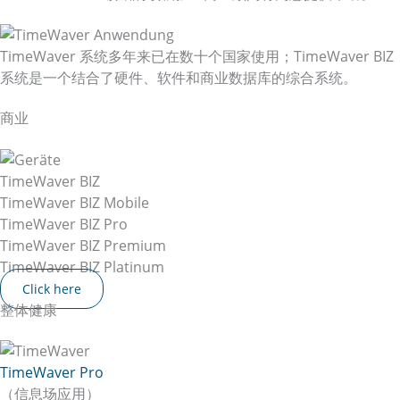
TimeWaver 系统多年来已在数十个国家使用；TimeWaver BIZ
系统是一个结合了硬件、软件和商业数据库的综合系统。
商业
TimeWaver BIZ
TimeWaver BIZ Mobile
TimeWaver BIZ Pro
TimeWaver BIZ Premium
TimeWaver BIZ Platinum
Click here
整体健康
TimeWaver Pro
（信息场应用）