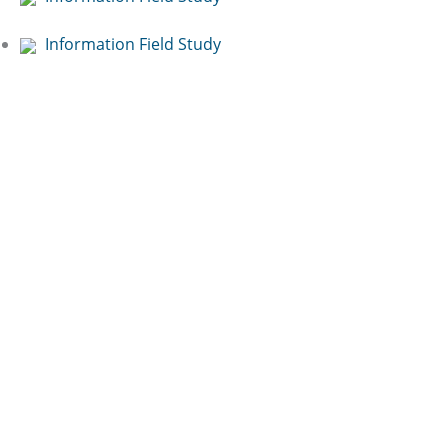
Information Field Study
Free Online
Presentation:
Book now!