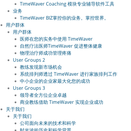
TimeWaver Coaching 模块
专业辅导软件工具
业务
TimeWaver BIZ
掌控你的业务。掌控世界。
用户群体
用户群体
医师
在您的实务中使用 TimeWaver
自然疗法医师
TimeWaver 促进整体健康
物理治疗师
成功管理疼痛
User Groups 2
教练
发现新市场机会
系统排列师
透过 TimeWaver 进行家族排列工作
中小企业的企业家
最大化您的成功
User Groups 3
领导者
全方位企业卓越
商业教练
借助 TimeWaver 实现企业成功
关于我们
关于我们
公司
面向未来的技术和科学
时光波的历史和科学
背景