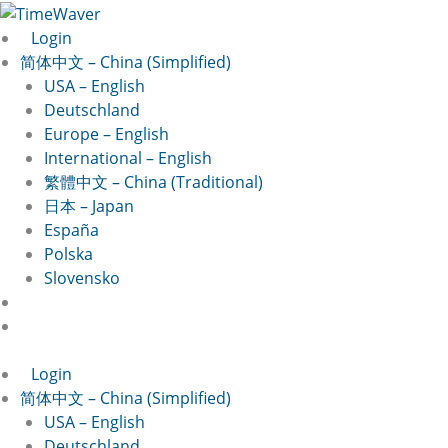
跳
至
Login
内
简体中文 – China (Simplified)
容
USA – English
Deutschland
Europe – English
International – English
繁體中文 – China (Traditional)
日本 – Japan
España
Polska
Slovensko
Login
简体中文 – China (Simplified)
USA – English
Deutschland