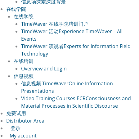
信息场
探索深度背景
在线学院
在线学院
TimeWaver 在线学院
培训门户
TimeWaver 活动
Experience TimeWaver – All
Events
TimeWaver 演说者
Experts for Information Field
Technology
在线培训
Overview and Login
信息视频
信息视频 TimeWaver
Online Information
Presentations
Video Training Courses ECR
Consciousness and
Material Processes in Scientific Discourse
免费试用
Distributor Area
登录
My account