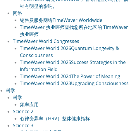
祉有明显的影响。
网络
销售及服务网络
TimeWaver Worldwide
TimeWaver 执业医师
查找您所在地区的 TimeWaver
执业医师
TimeWaver World Congresses
TimeWaver World 2026
Quantum Longevity &
Consciousness
TimeWaver World 2025
Success Strategies in the
Information Field
TimeWaver World 2024
The Power of Meaning
TimeWaver World 2023
Upgrading Consciousness
科学
科学
频率应用
Science 2
心律变异率（HRV）
整体健康指标
Science 3