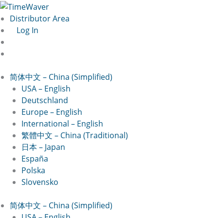
跳
Nachname*
Vorname*
确
输
至
认
入
Distributor Area
内
密
密
Log In
容
码
码
简体中文 – China (Simplified)
USA – English
Deutschland
Europe – English
International – English
繁體中文 – China (Traditional)
日本 – Japan
España
Polska
Slovensko
简体中文 – China (Simplified)
USA – English