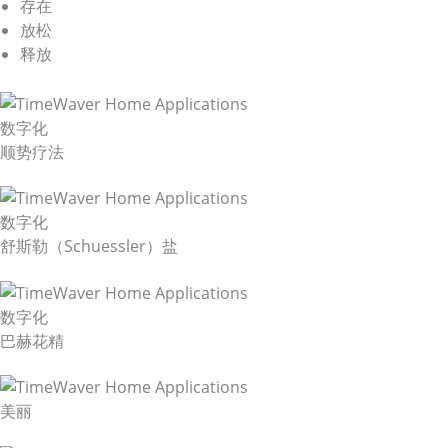
存在
放松
释放
数字化
顺势疗法
数字化
舒斯勒（Schuessler）盐
数字化
巴赫花精
美丽