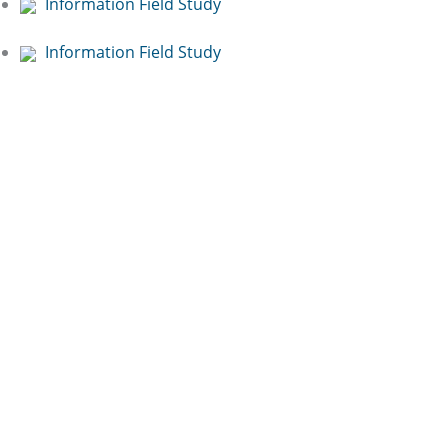
Information Field Study
Information Field Study
Free Online
Presentation:
Book now!