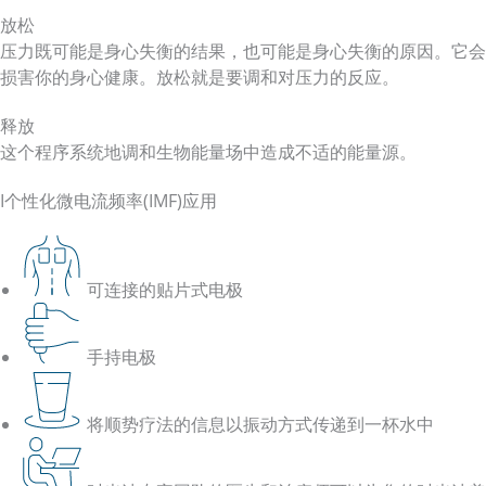
放松
压力既可能是身心失衡的结果，也可能是身心失衡的原因。它会
损害你的身心健康。放松就是要调和对压力的反应。
释放
这个程序系统地调和生物能量场中造成不适的能量源。
I个性化微电流频率(IMF)应用
可连接的贴片式电极
手持电极
将顺势疗法的信息以振动方式传递到一杯水中