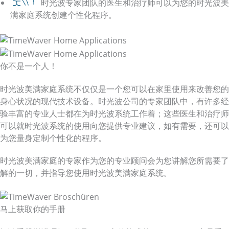
时光波专家团队的医生和治疗师可以为您的时光波美
满家庭系统创建个性化程序。
你不是一个人！
时光波美满家庭系统不仅仅是一个您可以在家里使用来改善您的
身心状况的现代技术设备。时光波公司的专家团队中，有许多经
验丰富的专业人士都在为时光波系统工作着；这些医生和治疗师
可以就时光波系统的使用向您提供专业建议，如有需要，还可以
为您量身定制个性化的程序。
时光波美满家庭的专家作为您的专业顾问会为您讲解您所需要了
解的一切，并指导您使用时光波美满家庭系统。
马上获取你的手册