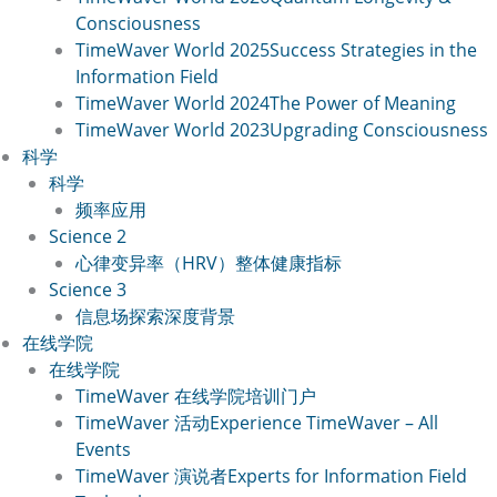
Consciousness
TimeWaver World 2025
Success Strategies in the
Information Field
TimeWaver World 2024
The Power of Meaning
TimeWaver World 2023
Upgrading Consciousness
科学
科学
频率应用
Science 2
心律变异率（HRV）
整体健康指标
Science 3
信息场
探索深度背景
在线学院
在线学院
TimeWaver 在线学院
培训门户
TimeWaver 活动
Experience TimeWaver – All
Events
TimeWaver 演说者
Experts for Information Field