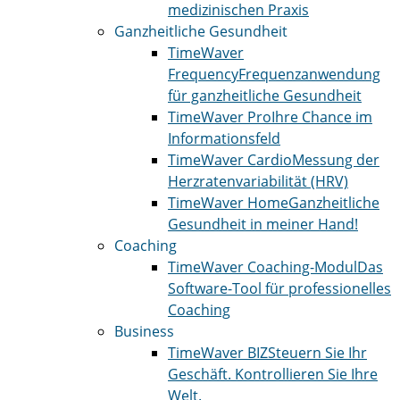
medizinischen Praxis
Ganzheitliche Gesundheit
TimeWaver
Frequency
Frequenzanwendung
für ganzheitliche Gesundheit
TimeWaver Pro
Ihre Chance im
Informationsfeld
TimeWaver Cardio
Messung der
Herzratenvariabilität (HRV)
TimeWaver Home
Ganzheitliche
Gesundheit in meiner Hand!
Coaching
TimeWaver Coaching-Modul
Das
Software-Tool für professionelles
Coaching
Business
TimeWaver BIZ
Steuern Sie Ihr
Geschäft. Kontrollieren Sie Ihre
Welt.