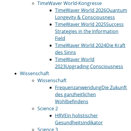
TimeWaver World-Kongresse
TimeWaver World 2026
Quantum
Longevity & Consciousness
TimeWaver World 2025
Success
Strategies in the Information
Field
TimeWaver World 2024
Die Kraft
des Sinns
TimeWaver World
2023
Upgrading Consciousness
Wissenschaft
Wissenschaft
Frequenzanwendung
Die Zukunft
des ganzheitlichen
Wohlbefindens
Science 2
HRV
Ein holistischer
Gesundheitsindikator
Science 3