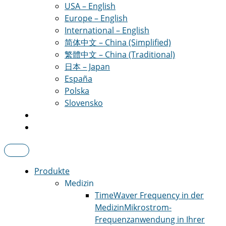
USA – English
Europe – English
International – English
简体中文 – China (Simplified)
繁體中文 – China (Traditional)
日本 – Japan
España
Polska
Slovensko
Produkte
Medizin
TimeWaver Frequency in der
Medizin
Mikrostrom-
Frequenzanwendung in Ihrer