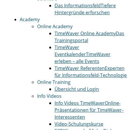
Das Informationsfeld
Tiefere
Hintergründe erforschen
Academy
Online Academy
TimeWaver Online Academy
Das
Trainingsportal
TimeWaver
Eventkalender
TimeWaver
erleben – alle Events
TimeWaver Referenten
Experten
für Informationsfeld-Technologie
Online Training
Übersicht und Login
Info Videos
Info Videos TimeWaver
Online-
Präsentationen für TimeWaver-
Interessenten
Video-Schulungskurse