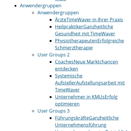
Anwendergruppen
Anwendergruppen
Ärzte
TimeWaver in Ihrer Praxis
Heilpraktiker
Ganzheitliche
Gesundheit mit TimeWaver
Physiotherapeuten
Erfolgreiche
Schmerztherapie
User Groups 2
Coaches
Neue Marktchancen
entdecken
Systemische
Aufsteller
Aufstellungsarbeit mit
TimeWaver
Unternehmer in KMUs
Erfolg
optimieren
User Groups 3
Führungskräfte
Ganzheitliche
Unternehmensführung