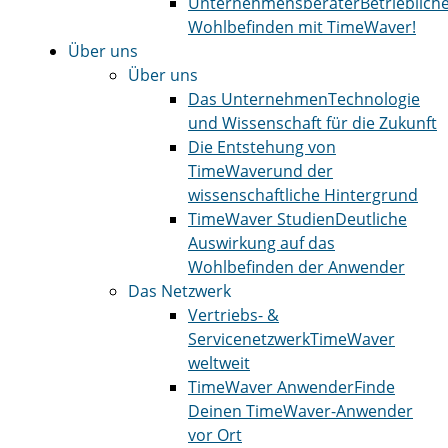
Unternehmensberater
Betrieblich
Wohlbefinden mit TimeWaver!
Über uns
Über uns
Das Unternehmen
Technologie
und Wissenschaft für die Zukunft
Die Entstehung von
TimeWaver
und der
wissenschaftliche Hintergrund
TimeWaver Studien
Deutliche
Auswirkung auf das
Wohlbefinden der Anwender
Das Netzwerk
Vertriebs- &
Servicenetzwerk
TimeWaver
weltweit
TimeWaver Anwender
Finde
Deinen TimeWaver-Anwender
vor Ort