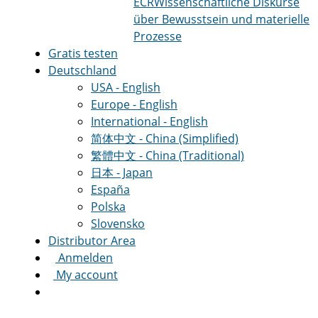
ECR
Wissenschaftliche Diskurse
über Bewusstsein und materielle
Prozesse
Gratis testen
Deutschland
USA - English
Europe - English
International - English
简体中文 - China (Simplified)
繁體中文 - China (Traditional)
日本 - Japan
España
Polska
Slovensko
Distributor Area
Anmelden
My account