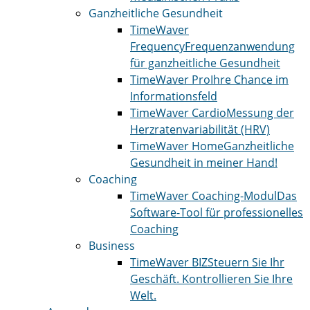
Ganzheitliche Gesundheit
TimeWaver
Frequency
Frequenzanwendung
für ganzheitliche Gesundheit
TimeWaver Pro
Ihre Chance im
Informationsfeld
TimeWaver Cardio
Messung der
Herzratenvariabilität (HRV)
TimeWaver Home
Ganzheitliche
Gesundheit in meiner Hand!
Coaching
TimeWaver Coaching-Modul
Das
Software-Tool für professionelles
Coaching
Business
TimeWaver BIZ
Steuern Sie Ihr
Geschäft. Kontrollieren Sie Ihre
Welt.