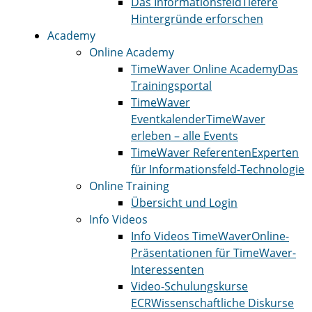
Das Informationsfeld
Tiefere
Hintergründe erforschen
Academy
Online Academy
TimeWaver Online Academy
Das
Trainingsportal
TimeWaver
Eventkalender
TimeWaver
erleben – alle Events
TimeWaver Referenten
Experten
für Informationsfeld-Technologie
Online Training
Übersicht und Login
Info Videos
Info Videos TimeWaver
Online-
Präsentationen für TimeWaver-
Interessenten
Video-Schulungskurse
ECR
Wissenschaftliche Diskurse