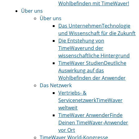
Wohlbefinden mit TimeWaver!
Über uns
Über uns
Das Unternehmen
Technologie
und Wissenschaft für die Zukunft
Die Entstehung von
TimeWaver
und der
wissenschaftliche Hintergrund
TimeWaver Studien
Deutliche
Auswirkung auf das
Wohlbefinden der Anwender
Das Netzwerk
Vertriebs- &
Servicenetzwerk
TimeWaver
weltweit
TimeWaver Anwender
Finde
Deinen TimeWaver-Anwender
vor Ort
TimeWaver World-Kongresse