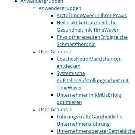
Anwendergruppen
Anwendergruppen
Ärzte
TimeWaver in Ihrer Praxis
Heilpraktiker
Ganzheitliche
Gesundheit mit TimeWaver
Physiotherapeuten
Erfolgreiche
Schmerztherapie
User Groups 2
Coaches
Neue Marktchancen
entdecken
Systemische
Aufsteller
Aufstellungsarbeit mit
TimeWaver
Unternehmer in KMUs
Erfolg
optimieren
User Groups 3
Führungskräfte
Ganzheitliche
Unternehmensführung
Unternehmensberater
Betrieblich