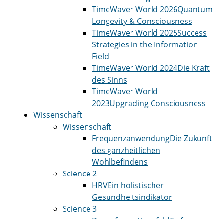
TimeWaver World 2026
Quantum
Longevity & Consciousness
TimeWaver World 2025
Success
Strategies in the Information
Field
TimeWaver World 2024
Die Kraft
des Sinns
TimeWaver World
2023
Upgrading Consciousness
Wissenschaft
Wissenschaft
Frequenzanwendung
Die Zukunft
des ganzheitlichen
Wohlbefindens
Science 2
HRV
Ein holistischer
Gesundheitsindikator
Science 3