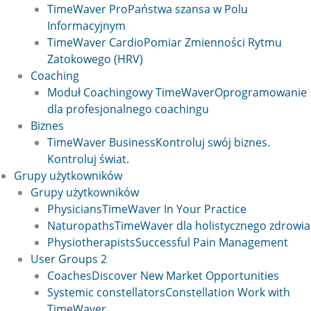
TimeWaver Pro
Państwa szansa w Polu
Informacyjnym
TimeWaver Cardio
Pomiar Zmienności Rytmu
Zatokowego (HRV)
Coaching
Moduł Coachingowy TimeWaver
Oprogramowanie
dla profesjonalnego coachingu
Biznes
TimeWaver Business
Kontroluj swój biznes.
Kontroluj świat.
Grupy użytkowników
Grupy użytkowników
Physicians
TimeWaver In Your Practice
Naturopaths
TimeWaver dla holistycznego zdrowia
Physiotherapists
Successful Pain Management
User Groups 2
Coaches
Discover New Market Opportunities
Systemic constellators
Constellation Work with
TimeWaver