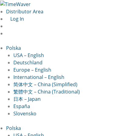
Przejdź
Nachname*
Vorname*
Potwierdź
Wprowadź
do
hasło
hasło
Distributor Area
treści
Log In
Polska
USA – English
Deutschland
Europe – English
International – English
简体中文 – China (Simplified)
繁體中文 – China (Traditional)
日本 – Japan
España
Slovensko
Polska
USA – English