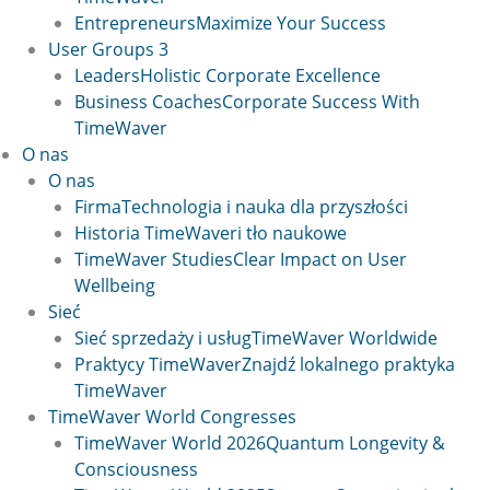
Entrepreneurs
Maximize Your Success
User Groups 3
Leaders
Holistic Corporate Excellence
Business Coaches
Corporate Success With
TimeWaver
O nas
O nas
Firma
Technologia i nauka dla przyszłości
Historia TimeWaver
i tło naukowe
TimeWaver Studies
Clear Impact on User
Wellbeing
Sieć
Sieć sprzedaży i usług
TimeWaver Worldwide
Praktycy TimeWaver
Znajdź lokalnego praktyka
TimeWaver
TimeWaver World Congresses
TimeWaver World 2026
Quantum Longevity &
Consciousness