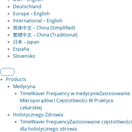
Deutschland
Europe – English
International – English
简体中文 – China (Simplified)
繁體中文 – China (Traditional)
日本 – Japan
España
Slovensko
Products
Medycyna
TimeWaver Frequency w medycynie
Zastosowanie
Mikroporądów i Częstotliwości W Praktyce
Lekarskiej
Holistycznego Zdrowia
TimeWaver Frequency
Zastosowanie częstotliwości
dla holistycznego zdrowia