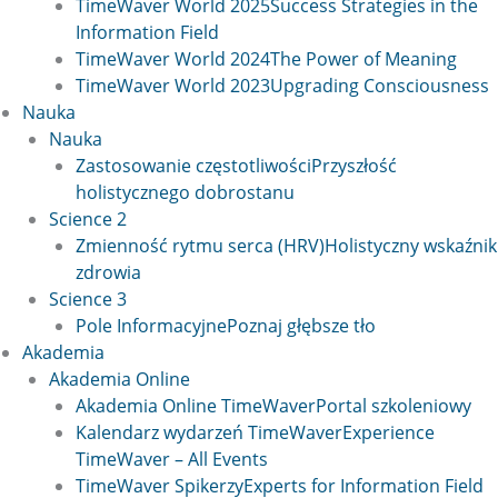
TimeWaver World 2025
Success Strategies in the
Information Field
TimeWaver World 2024
The Power of Meaning
TimeWaver World 2023
Upgrading Consciousness
Nauka
Nauka
Zastosowanie częstotliwości
Przyszłość
holistycznego dobrostanu
Science 2
Zmienność rytmu serca (HRV)
Holistyczny wskaźnik
zdrowia
Science 3
Pole Informacyjne
Poznaj głębsze tło
Akademia
Akademia Online
Akademia Online TimeWaver
Portal szkoleniowy
Kalendarz wydarzeń TimeWaver
Experience
TimeWaver – All Events
TimeWaver Spikerzy
Experts for Information Field