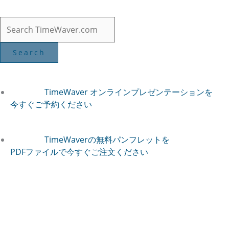
TimeWaver オンラインプレゼンテーションを
今すぐご予約ください
TimeWaverの無料パンフレットを
PDFファイルで今すぐご注文ください
心拍変動（HRV）による
ストレスとコヒーレンス分析
TimeWaver技術と
組み合わせたHRV