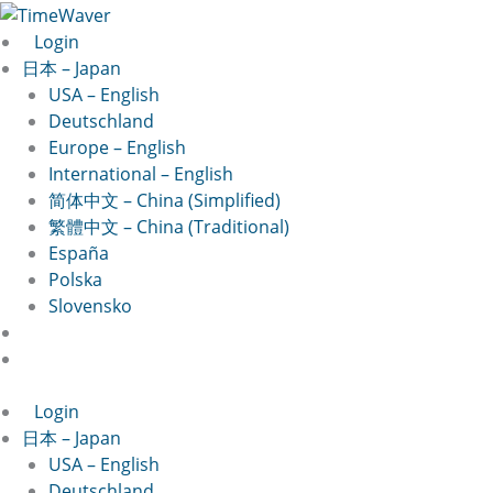
Skip
to
Login
content
日本 – Japan
USA – English
Deutschland
Europe – English
International – English
简体中文 – China (Simplified)
繁體中文 – China (Traditional)
España
Polska
Slovensko
Login
日本 – Japan
USA – English
Deutschland