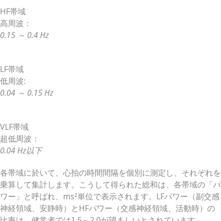
HF帯域
高周波：
0.15 ～ 0.4 Hz
LF帯域
低周波:
0.04 ～ 0.15 Hz
VLF帯域
超低周波：
0.04 Hz以下
各帯域に於いて、心拍の時間間隔を個別に測定し、それぞれを
乗算して集計します。こうして得られた総和は、各帯域の「パ
ワー」と呼ばれ、ms²単位で表示されます。LFパワー（副交感
神経領域、安静時）とHFパワー（交感神経領域、活動時）の
比率は、健常者では1.5～2.0が望ましいとされています。