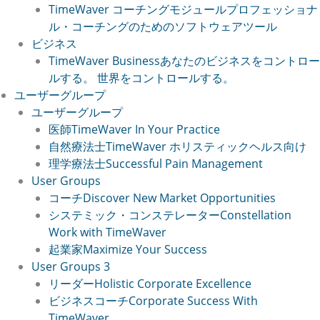
TimeWaver コーチングモジュール
プロフェッショナ
ル・コーチングのためのソフトウェアツール
ビジネス
TimeWaver Business
あなたのビジネスをコントロー
ルする。 世界をコントロールする。
ユーザーグループ
ユーザーグループ
医師
TimeWaver In Your Practice
自然療法士
TimeWaver ホリスティックヘルス向け
理学療法士
Successful Pain Management
User Groups
コーチ
Discover New Market Opportunities
システミック・コンステレーター
Constellation
Work with TimeWaver
起業家
Maximize Your Success
User Groups 3
リーダー
Holistic Corporate Excellence
ビジネスコーチ
Corporate Success With
TimeWaver