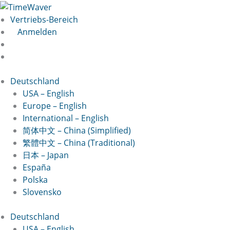
Zum
Nachname*
Vorname*
Passwort
Passwort
Inhalt
bestätigen
eingeben
Vertriebs-Bereich
springen
Anmelden
Deutschland
USA – English
Europe – English
International – English
简体中文 – China (Simplified)
繁體中文 – China (Traditional)
日本 – Japan
España
Polska
Slovensko
Deutschland
USA – English