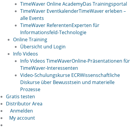
TimeWaver Online Academy
Das Trainingsportal
TimeWaver Eventkalender
TimeWaver erleben –
alle Events
TimeWaver Referenten
Experten für
Informationsfeld-Technologie
Online Training
Übersicht und Login
Info Videos
Info Videos TimeWaver
Online-Präsentationen für
TimeWaver-Interessenten
Video-Schulungskurse ECR
Wissenschaftliche
Diskurse über Bewusstsein und materielle
Prozesse
Gratis testen
Distributor Area
Anmelden
My account