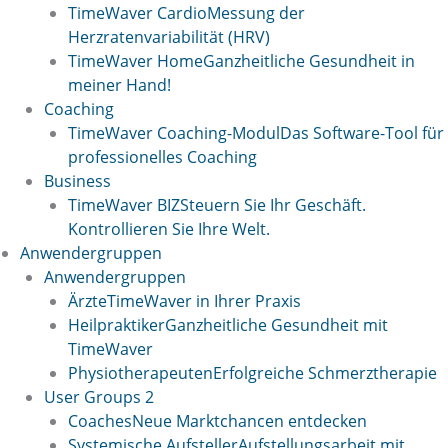
TimeWaver Cardio
Messung der
Herzratenvariabilität (HRV)
TimeWaver Home
Ganzheitliche Gesundheit in
meiner Hand!
Coaching
TimeWaver Coaching-Modul
Das Software-Tool für
professionelles Coaching
Business
TimeWaver BIZ
Steuern Sie Ihr Geschäft.
Kontrollieren Sie Ihre Welt.
Anwendergruppen
Anwendergruppen
Ärzte
TimeWaver in Ihrer Praxis
Heilpraktiker
Ganzheitliche Gesundheit mit
TimeWaver
Physiotherapeuten
Erfolgreiche Schmerztherapie
User Groups 2
Coaches
Neue Marktchancen entdecken
Systemische Aufsteller
Aufstellungsarbeit mit