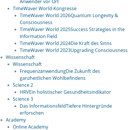
Anwender vor Ort
TimeWaver World-Kongresse
TimeWaver World 2026
Quantum Longevity &
Consciousness
TimeWaver World 2025
Success Strategies in the
Information Field
TimeWaver World 2024
Die Kraft des Sinns
TimeWaver World 2023
Upgrading Consciousness
Wissenschaft
Wissenschaft
Frequenzanwendung
Die Zukunft des
ganzheitlichen Wohlbefindens
Science 2
HRV
Ein holistischer Gesundheitsindikator
Science 3
Das Informationsfeld
Tiefere Hintergründe
erforschen
Academy
Online Academy