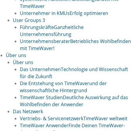
TimeWaver
Unternehmer in KMUs
Erfolg optimieren
User Groups 3
Führungskräfte
Ganzheitliche
Unternehmensführung
Unternehmensberater
Betriebliches Wohlbefinden
mit TimeWaver!
Über uns
Über uns
Das Unternehmen
Technologie und Wissenschaft
für die Zukunft
Die Entstehung von TimeWaver
und der
wissenschaftliche Hintergrund
TimeWaver Studien
Deutliche Auswirkung auf das
Wohlbefinden der Anwender
Das Netzwerk
Vertriebs- & Servicenetzwerk
TimeWaver weltweit
TimeWaver Anwender
Finde Deinen TimeWaver-