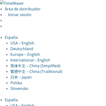
Ir
Nachname*
Vorname*
Confirmar
Introduce
al
contraseña
la
Área de distribuidor
contenido
constraseña
Iniciar sesión
España
USA – English
Deutschland
Europe – English
International – English
简体中文 – China (Simplified)
繁體中文 – China (Traditional)
日本 – Japan
Polska
Slovensko
España
USA – English