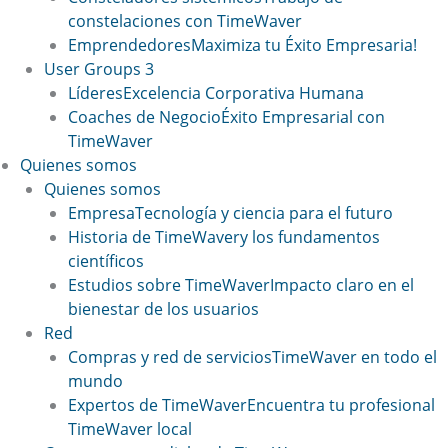
constelaciones con TimeWaver
Emprendedores
Maximiza tu Éxito Empresaria!
User Groups 3
Líderes
Excelencia Corporativa Humana
Coaches de Negocio
Éxito Empresarial con
TimeWaver
Quienes somos
Quienes somos
Empresa
Tecnología y ciencia para el futuro
Historia de TimeWaver
y los fundamentos
científicos
Estudios sobre TimeWaver
Impacto claro en el
bienestar de los usuarios
Red
Compras y red de servicios
TimeWaver en todo el
mundo
Expertos de TimeWaver
Encuentra tu profesional
TimeWaver local