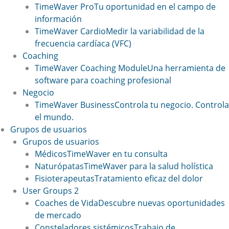
TimeWaver Pro
Tu oportunidad en el campo de
información
TimeWaver Cardio
Medir la variabilidad de la
frecuencia cardíaca (VFC)
Coaching
TimeWaver Coaching Module
Una herramienta de
software para coaching profesional
Negocio
TimeWaver Business
Controla tu negocio. Controla
el mundo.
Grupos de usuarios
Grupos de usuarios
Médicos
TimeWaver en tu consulta
Naturópatas
TimeWaver para la salud holística
Fisioterapeutas
Tratamiento eficaz del dolor
User Groups 2
Coaches de Vida
Descubre nuevas oportunidades
de mercado
Consteladores sistémicos
Trabajo de