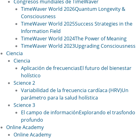
Congresos mundiales de TimeWaver
TimeWaver World 2026
Quantum Longevity &
Consciousness
TimeWaver World 2025
Success Strategies in the
Information Field
TimeWaver World 2024
The Power of Meaning
TimeWaver World 2023
Upgrading Consciousness
Ciencia
Ciencia
Aplicación de frecuencias
El futuro del bienestar
holístico
Science 2
Variabilidad de la frecuencia cardíaca (HRV)
Un
parámetro para la salud holística
Science 3
El campo de información
Explorando el trasfondo
profundo
Online Academy
Online Academy