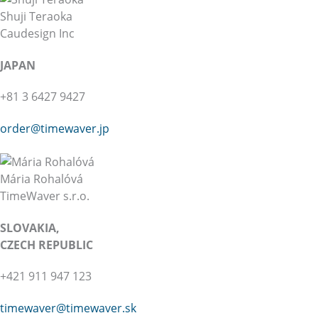
Shuji Teraoka
Caudesign Inc
JAPAN
+81 3 6427 9427
order@timewaver.jp
Mária Rohalóvá
TimeWaver s.r.o.
SLOVAKIA,
CZECH REPUBLIC
+421 911 947 123
timewaver@
timewaver.sk