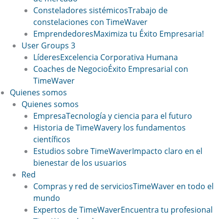
Consteladores sistémicos
Trabajo de
constelaciones con TimeWaver
Emprendedores
Maximiza tu Éxito Empresaria!
User Groups 3
Líderes
Excelencia Corporativa Humana
Coaches de Negocio
Éxito Empresarial con
TimeWaver
Quienes somos
Quienes somos
Empresa
Tecnología y ciencia para el futuro
Historia de TimeWaver
y los fundamentos
científicos
Estudios sobre TimeWaver
Impacto claro en el
bienestar de los usuarios
Red
Compras y red de servicios
TimeWaver en todo el
mundo
Expertos de TimeWaver
Encuentra tu profesional