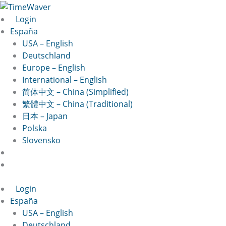
Ir
al
Login
contenido
España
USA – English
Deutschland
Europe – English
International – English
简体中文 – China (Simplified)
繁體中文 – China (Traditional)
日本 – Japan
Polska
Slovensko
Login
España
USA – English
Deutschland