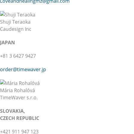
Loveandhealingmz@gmail.com
Shuji Teraoka
Caudesign Inc
JAPAN
+81 3 6427 9427
order@timewaver.jp
Mária Rohalóvá
TimeWaver s.r.o.
SLOVAKIA,
CZECH REPUBLIC
+421 911 947 123