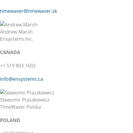
timewaver@
timewaver.sk
Andrew Marsh
Ensystems Inc.
CANADA
+1 519 803 1602
info@ensystems.ca
Sławomir Ptaszkiewicz
TimeWaver Polska
POLAND