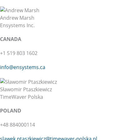
Andrew Marsh
Ensystems Inc.
CANADA
+1 519 803 1602
info@ensystems.ca
Sławomir Ptaszkiewicz
TimeWaver Polska
POLAND
+48 884000114
slawek.ptaszkiewicz@
timewaver-polska.pl