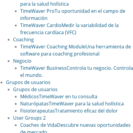
para la salud holística
TimeWaver Pro
Tu oportunidad en el campo de
información
TimeWaver Cardio
Medir la variabilidad de la
frecuencia cardíaca (VFC)
Coaching
TimeWaver Coaching Module
Una herramienta de
software para coaching profesional
Negocio
TimeWaver Business
Controla tu negocio. Controla
el mundo.
Grupos de usuarios
Grupos de usuarios
Médicos
TimeWaver en tu consulta
Naturópatas
TimeWaver para la salud holística
Fisioterapeutas
Tratamiento eficaz del dolor
User Groups 2
Coaches de Vida
Descubre nuevas oportunidades
de mercado