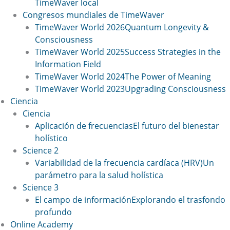
TimeWaver local
Congresos mundiales de TimeWaver
TimeWaver World 2026
Quantum Longevity &
Consciousness
TimeWaver World 2025
Success Strategies in the
Information Field
TimeWaver World 2024
The Power of Meaning
TimeWaver World 2023
Upgrading Consciousness
Ciencia
Ciencia
Aplicación de frecuencias
El futuro del bienestar
holístico
Science 2
Variabilidad de la frecuencia cardíaca (HRV)
Un
parámetro para la salud holística
Science 3
El campo de información
Explorando el trasfondo
profundo
Online Academy