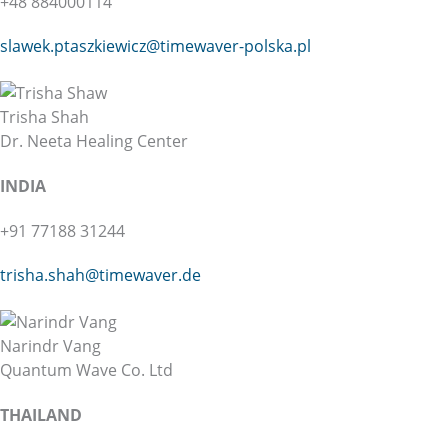
+48 884000114
slawek.ptaszkiewicz@
timewaver-polska.pl
Trisha Shah
Dr. Neeta Healing Center
INDIA
+91 77188 31244
trisha.shah@
timewaver.de
Narindr Vang
Quantum Wave Co. Ltd
THAILAND