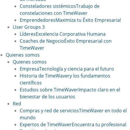
Consteladores sistémicos
Trabajo de
constelaciones con TimeWaver
Emprendedores
Maximiza tu Éxito Empresaria!
User Groups 3
Líderes
Excelencia Corporativa Humana
Coaches de Negocio
Éxito Empresarial con
TimeWaver
Quienes somos
Quienes somos
Empresa
Tecnología y ciencia para el futuro
Historia de TimeWaver
y los fundamentos
científicos
Estudios sobre TimeWaver
Impacto claro en el
bienestar de los usuarios
Red
Compras y red de servicios
TimeWaver en todo el
mundo
Expertos de TimeWaver
Encuentra tu profesional