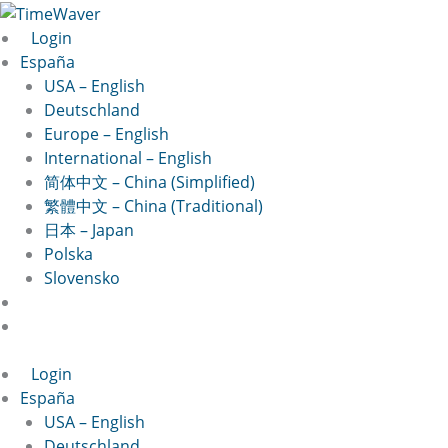
Ir
al
Login
contenido
España
USA – English
Deutschland
Europe – English
International – English
简体中文 – China (Simplified)
繁體中文 – China (Traditional)
日本 – Japan
Polska
Slovensko
Login
España
USA – English
Deutschland