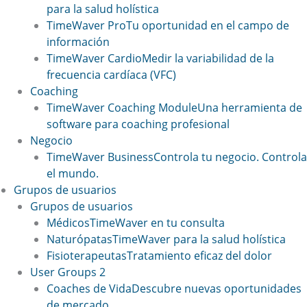
para la salud holística
TimeWaver Pro
Tu oportunidad en el campo de
información
TimeWaver Cardio
Medir la variabilidad de la
frecuencia cardíaca (VFC)
Coaching
TimeWaver Coaching Module
Una herramienta de
software para coaching profesional
Negocio
TimeWaver Business
Controla tu negocio. Controla
el mundo.
Grupos de usuarios
Grupos de usuarios
Médicos
TimeWaver en tu consulta
Naturópatas
TimeWaver para la salud holística
Fisioterapeutas
Tratamiento eficaz del dolor
User Groups 2
Coaches de Vida
Descubre nuevas oportunidades
de mercado