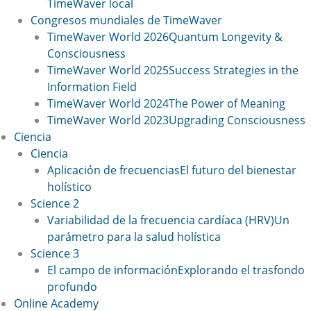
TimeWaver local
Congresos mundiales de TimeWaver
TimeWaver World 2026
Quantum Longevity &
Consciousness
TimeWaver World 2025
Success Strategies in the
Information Field
TimeWaver World 2024
The Power of Meaning
TimeWaver World 2023
Upgrading Consciousness
Ciencia
Ciencia
Aplicación de frecuencias
El futuro del bienestar
holístico
Science 2
Variabilidad de la frecuencia cardíaca (HRV)
Un
parámetro para la salud holística
Science 3
El campo de información
Explorando el trasfondo
profundo
Online Academy